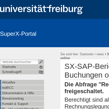
SuperX-Portal
Login
Aktuelles
bwBICC
Dokumentation & Hilfe
Be
Newsletter
›
›
Sie sind hier:
Startseite
news
S
online
SX-SAP-Beric
Startseite
Schnellzugriff
Buchungen o
Aktuelles
Die Abfrage "R
bwBICC
freigeschaltet.
Dokumentation & Hilfe
Berechtigt sind a
Benutzerantrag
Kontakt & Support
Rechnungslegungs