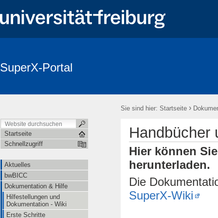
SuperX-Portal
Login
Aktuelles
bwBICC
Dokumentation & Hilfe
Be
Newsletter
›
Sie sind hier:
Startseite
Dokument
Handbücher 
Startseite
Schnellzugriff
Hier können Sie
herunterladen.
Aktuelles
bwBICC
Die Dokumentatio
Dokumentation & Hilfe
SuperX-Wiki
Hilfestellungen und
Dokumentation - Wiki
Erste Schritte