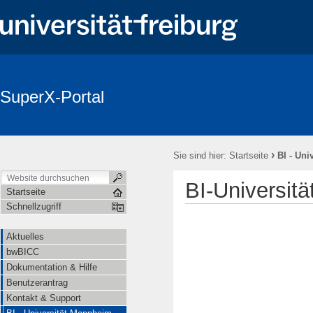
SuperX-Portal
Login
Aktuelles
bwBICC
Dokumentation & Hilfe
Be
Newsletter
›
Sie sind hier:
Startseite
BI - Un
BI-Universit
Startseite
Schnellzugriff
Aktuelles
bwBICC
Dokumentation & Hilfe
Benutzerantrag
Kontakt & Support