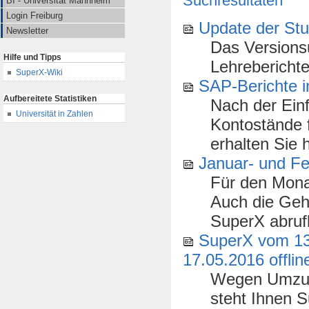
Suchresultaten
BI - Universität Mannheim
Login Freiburg
Update der Stu
Newsletter
Das Versionsu
Hilfe und Tipps
Lehreberichte
SuperX-Wiki
SAP-Berichte i
Aufbereitete Statistiken
Nach der Ein
Universität in Zahlen
Kontostände f
erhalten Sie h
Januar- und Fe
Für den Monat
Auch die Gehä
SuperX abrufba
SuperX vom 13.
17.05.2016 offlin
Wegen Umzug 
steht Ihnen S