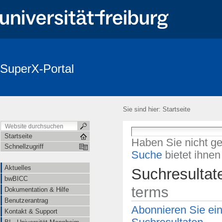
SuperX-Portal
Login
Aktuelles
bwBICC
Dokumentation & Hilfe
Be
Newsletter
Sie sind hier:
Startseite
Startseite
Haben Sie nicht g
Schnellzugriff
Suche
bietet ihne
Aktuelles
Suchresultat
bwBICC
terms
Dokumentation & Hilfe
Benutzerantrag
Abonnieren Sie ei
Kontakt & Support