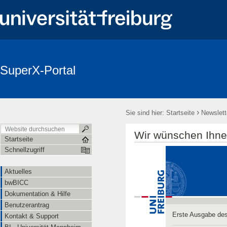
SuperX-Portal
Login
Aktuelles
bwBICC
Dokumentation & Hilfe
Be
Newsletter
›
Sie sind hier:
Startseite
Newslett
Wir wünschen Ihnen
Startseite
Schnellzugriff
Aktuelles
bwBICC
Dokumentation & Hilfe
Benutzerantrag
Erste Ausgabe des
Kontakt & Support